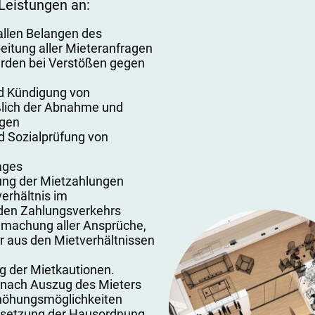
 Leistungen an:
allen Belangen des
eitung aller Mieteranfragen
rden bei Verstößen gegen
d Kündigung von
ßlich der Abnahme und
gen
d Sozialprüfung von
ages
ng der Mietzahlungen
erhältnis im
en Zahlungsverkehrs
dmachung aller Ansprüche,
 aus den Mietverhältnissen
 der Mietkautionen.
 nach Auszug des Mieters
höhungsmöglichkeiten
setzung der Hausordnung