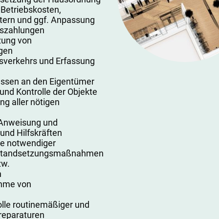
 Betriebskosten,
tern und ggf. Anpassung
uszahlungen
zung von
gen
sverkehrs und Erfassung
ssen an den Eigentümer
nd Kontrolle der Objekte
g aller nötigen
, Anweisung und
nd Hilfskräften
be notwendiger
Instandsetzungsmaßnahmen
zw.
n
hme von
lle routinemäßiger und
reparaturen